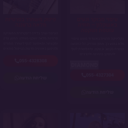
עיסוי מבוקר ונעים
פינוק משחרר בפרטיות
באשקלון – חוויה
מלאה ברעננה
עוטפת ושקטה
העיסוי נערך בדירה דיסקרטית המעניקה
פרטיות מלאה ושקט מוחלט. המגע עדין
בקליניקה פרטית באשדוד מוצע עיסוי
ומקצועי, ומאפשר לגוף לשחרר מתחים
מלא במגע רך, מתון ומדויק. כל התנועה
ולהיטען באנרגיה חדשה.הטיפול מתאים
נעשית בקשב ובשקט, ומאפשרת לגוף
להתרכך בהדרגה ולהרגיש
055-4328308
055-4327304
שליחת הודעה
שליחת הודעה