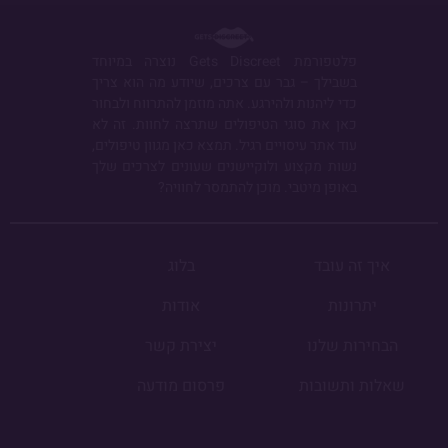
פלטפורמת Gets Discreet נוצרה במיוחד
בשבילך – גבר עם צרכים, שיודע מה הוא צריך
כדי ליהנות ולהירגע. אתה מוזמן להתרווח ולבחור
כאן את סוגי הטיפולים שתרצה לחוות. זה לא
עוד אתר עיסויים רגיל. תמצא כאן מגוון טיפולים,
נשות מקצוע ולוקיישנים שעונים לצרכים שלך
באופן מיטבי. מוכן להתמסר לחוויה?
איך זה עובד
בלוג
יתרונות
אודות
הבחירות שלנו
יצירת קשר
שאלות ותשובות
פרסום מודעה