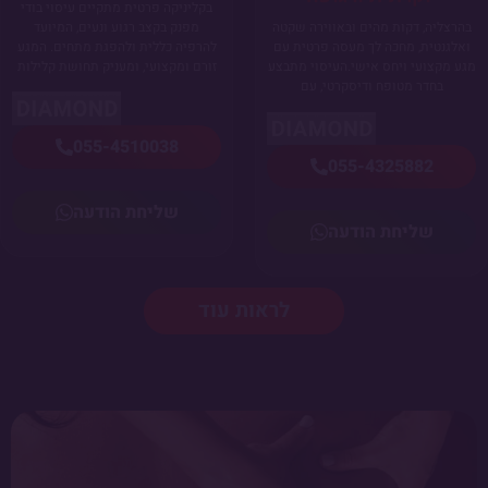
בקליניקה פרטית מתקיים עיסוי בודי
מפנק בקצב רגוע ונעים, המיועד
בהרצליה, דקות מהים ובאווירה שקטה
להרפיה כללית ולהפגת מתחים. המגע
ואלגנטית, מחכה לך מעסה פרטית עם
זורם ומקצועי, ומעניק תחושת קלילות
מגע מקצועי ויחס אישי.העיסוי מתבצע
בחדר מטופח ודיסקרטי, עם
055-4510038
055-4325882
שליחת הודעה
שליחת הודעה
לראות עוד