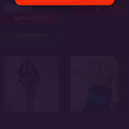
055-4329258
שליחת הודעה
מעסה פרטית בהרצליה
עיסוי מפנק בקצב רגוע
– עיסוי מקצועי באווירה
בחולון
יוקרתית ורגועה