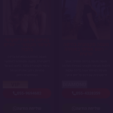
בחיפה אירוח דיסקרטי
מעסה מקצועית בחיפה
לעיסוי מקצועי – יומיים
– רוגע אמיתי באווירה
בלבד!
פרטית
מעסה מוסמכת המארחת בדירה
מעסה מנוסה בחיפה מזמינה אותך
דיסקרטית, שקטה ומטופחת למפגשי
ליהנות מעיסוי מקצועי באווירה חמימה
עיסוי מקצועיים בלבד. הדגש הוא על
ונעימה.הטיפול נערך בדירה שקטה
פרטיות, רוגע ואווירה נעימה
ודיסקרטית, עם דגש על יחס אישי,
המאפשרת ניתוק
055-4328359
055-9694682
שליחת הודעה
שליחת הודעה